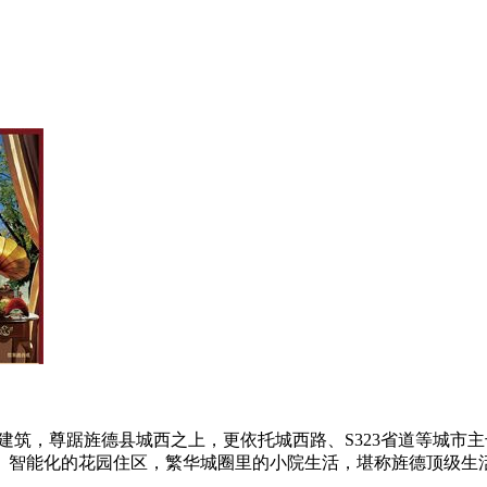
格建筑，尊踞旌德县城西之上，更依托城西路、S323省道等城市
、智能化的花园住区，繁华城圈里的小院生活，堪称旌德顶级生