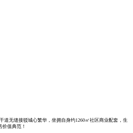
主干道无缝接驳城心繁华，坐拥自身约1260㎡社区商业配套，生
活价值典范！