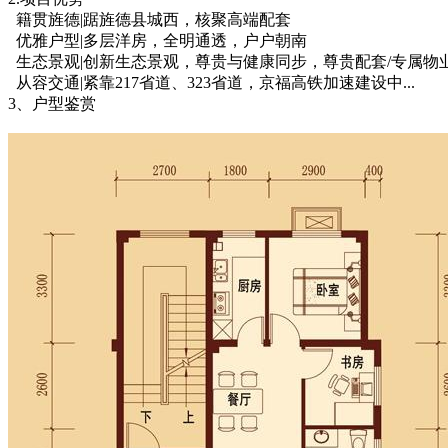
籍贯旌德|踞旌德县城西，核聚高端配套
优雅户型|多层洋房，全明通透，户户朝南
生态景观|创新生态景观，尊贵与健康同步，尊贵配套/专属物业服
从容交通|紧靠217省道、323省道，京福高铁加速建设中...
3、户型鉴赏