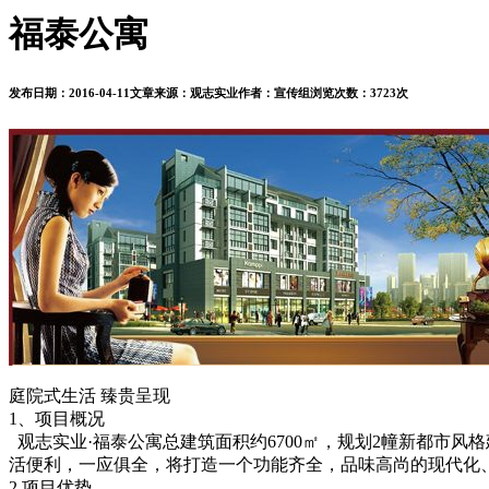
福泰公寓
发布日期：
2016-04-11
文章来源：
观志实业
作者：
宣传组
浏览次数：
3723次
庭院式生活 臻贵呈现
1、项目概况
观志实业·福泰公寓总建筑面积约6700㎡，规划2幢新都市风
活便利，一应俱全，将打造一个功能齐全，品味高尚的现代化
2.项目优势