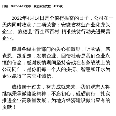
日期：
2022-04-15
发布：
观志实业
次数：
4245次
年
月
日是个值得振奋的日子，公司在一
2022
4
14
天内同时收获了二项荣誉：安徽省林业产业化龙头
企业、
旌德县
“百企帮百村”精准扶贫行动先进民营
企业。
感谢各级主管部门的关心和鼓励，听党话、感
党恩、跟党走，发展企业、回馈社会是我们企业永
恒的信念；感谢疫情期间坚持奋战在各条战线上的
公司同仁，是你们每一个人的拼搏、智慧和汗水为
企业赢得了荣誉和诚信。
成绩属于过去，努力成就未来。我们观志人将
继续秉承徽骆驼精神，不忘初心，砥砺前行，扎实
推进企业高质量发展，为地方经济建设做出应有的
贡献！